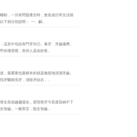
輔助，一旦有問題產生時，會造成日常生活很
就分別說明： 一、齲...
，這其中包括有門牙外凸、暴牙、牙齒擁擠、
的壞習慣，有些人是由於夜...
道，最重要也最根本的就是徹底地清潔牙齒。
牙醫師洗牙，清除牙結石，...
骨生長就越趨退化，當顎骨牙弓長度容納不下
智齒。一般而言，阻生智齒...