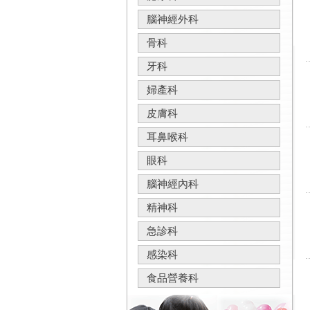
腦神經外科
骨科
牙科
婦產科
皮膚科
耳鼻喉科
眼科
腦神經內科
精神科
急診科
感染科
食品營養科