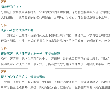
牙科
認識牙齒的疾病
牙齒是口腔裡很重要的構造，它可幫助我們咀嚼食物、保持臉型的美觀及發音方面的
大的困擾，一般常見的疾病包括有齲齒、牙周病、牙結石、牙齦發炎及咬合不正等，以下
牙科
咬合不正會造成哪些影響
謂咬合不正是指牙齒的排列及上下對稱出現了問題，會造成上下顎骨咬合有問題
牙齒有間隙、戽斗，造成的原因在小孩來說常見的有手指的吸吮、奶嘴斷不掉、咬指甲
牙科
正確潔牙，把「牙菌斑」刷光光 李長佑醫師
您有「牙菌斑」嗎？在牙科門診中，「牙菌斑」是造成口腔疾病的最大殺手。預防之
醫師表示正確使用「貝氏刷牙法」，能有效去除牙齦溝的牙菌斑，再搭配每半年一次找
牙科
擾人的智齒該不該拔 黃傳貴醫師
「智齒」其實是每一個人的第三大臼齒，人類在演化過程中，因飲食精緻化，所以顎
所有牙齒直徑總和時，最後一顆萌發的牙齒，就是智齒，生長空間就會不夠而造成阻生