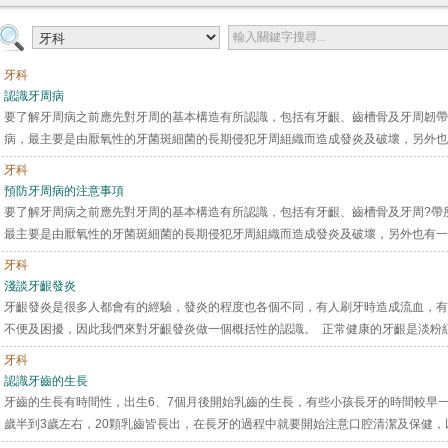
牙科
認識牙周病
要了解牙周病之前應先對牙周的基本構造有所認識，包括有牙齦、齒槽骨及牙周韌帶
病，最主要是由厭氧性的牙菌斑細菌的長期侵犯牙周組織而造成發炎及破壞，另外也有
牙科
預防牙周病的注意事項
要了解牙周病之前應先對牙周的基本構造有所認識，包括有牙齦、齒槽骨及牙周?帶
最主要是由厭氧性的牙菌斑細菌的長期侵犯牙周組織而造成發炎及破壞，另外也有一些
牙科
淺談牙齦發炎
牙齦發炎是很多人都會有的經驗，發炎的程度也各個不同，有人刷牙時造成流血，有
不便及困擾，因此我們來對牙齦發炎做一個概括性的認識。 正常健康的牙齦是淡粉紅色
牙科
認識牙齒的生長
牙齒的生長有時間性，出生6、7個月後開始乳齒的生長，有些小孩長牙的時間較早
歲半到3歲左右，20顆乳齒皆長出，在長牙的過程中就要開始注意口腔清潔及保健，以