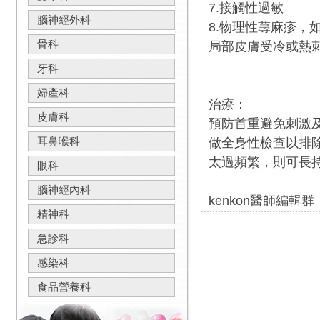
7.接觸性過敏
腦神經外科
8.物理性蕁麻疹
骨科
局部皮膚受冷或熱
牙科
婦產科
治療：
皮膚科
預防首重避免刺激
耳鼻喉科
做全身性檢查以排
太過頻繁，則可長持服
眼科
腦神經內科
kenkon醫師編輯群
精神科
急診科
感染科
食品營養科