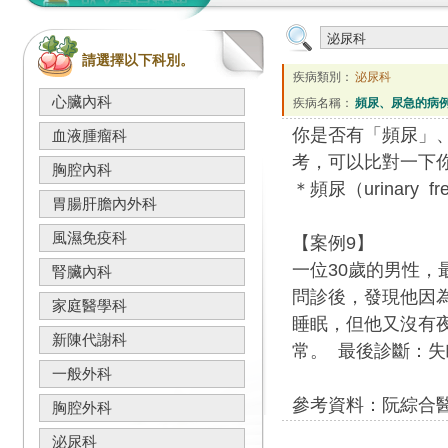
請選擇以下科別。
疾病類別：
泌尿科
心臟內科
疾病名稱：
頻尿、尿急的病例
你是否有「頻尿」
血液腫瘤科
考，可以比對一下
胸腔內科
＊頻尿（urinary
胃腸肝膽內外科
風濕免疫科
【案例9】
一位30歲的男性，
腎臟內科
問診後，發現他因
家庭醫學科
睡眠，但他又沒有夜
新陳代謝科
常。 最後診斷：
一般外科
參考資料：阮綜合
胸腔外科
泌尿科