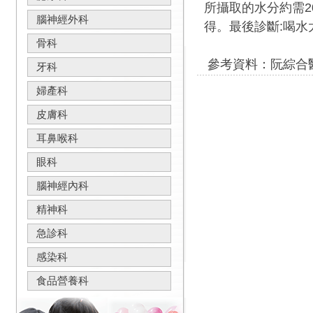
所攝取的水分約需2
腦神經外科
得。最後診斷:喝水
骨科
參考資料：阮綜合
牙科
婦產科
皮膚科
耳鼻喉科
眼科
腦神經內科
精神科
急診科
感染科
食品營養科