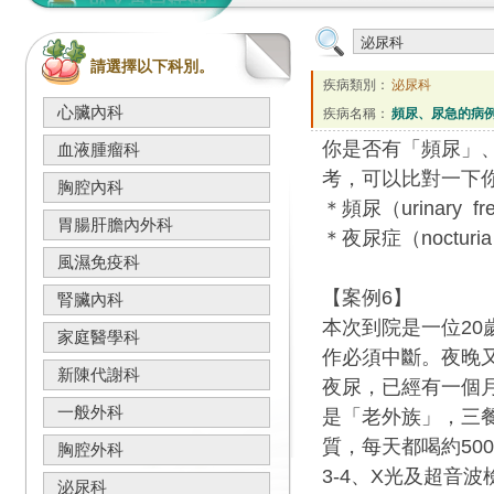
請選擇以下科別。
疾病類別：
泌尿科
心臟內科
疾病名稱：
頻尿、尿急的病例
你是否有「頻尿」
血液腫瘤科
考，可以比對一下
胸腔內科
＊頻尿（urinary
胃腸肝膽內外科
＊夜尿症（noct
風濕免疫科
【案例6】
腎臟內科
本次到院是一位2
家庭醫學科
作必須中斷。夜晚
新陳代謝科
夜尿，已經有一個
一般外科
是「老外族」，三
質，每天都喝約50
胸腔外科
3-4、X光及超音
泌尿科