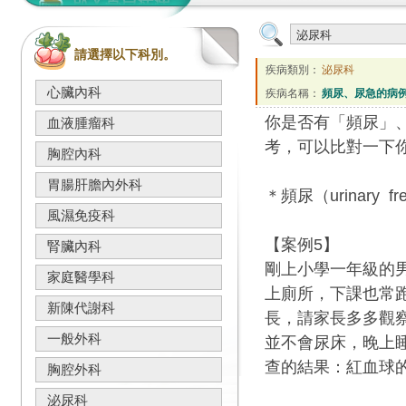
請選擇以下科別。
疾病類別：
泌尿科
心臟內科
疾病名稱：
頻尿、尿急的病例
你是否有「頻尿」
血液腫瘤科
考，可以比對一下
胸腔內科
胃腸肝膽內外科
＊頻尿（urinary
風濕免疫科
【案例5】
腎臟內科
剛上小學一年級的
家庭醫學科
上廁所，下課也常
新陳代謝科
長，請家長多多觀
一般外科
並不會尿床，晚上
查的結果：紅血球的
胸腔外科
泌尿科