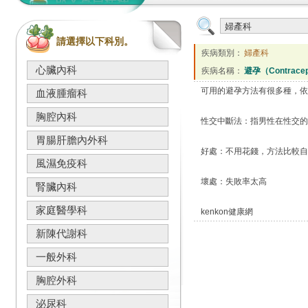
請選擇以下科別。
疾病類別：
婦產科
心臟內科
疾病名稱：
避孕（Contrac
可用的避孕方法有很多種，
血液腫瘤科
胸腔內科
性交中斷法：指男性在性交的
胃腸肝膽內外科
好處：不用花錢，方法比較自
風濕免疫科
壞處：失敗率太高
腎臟內科
家庭醫學科
kenkon健康網
新陳代謝科
一般外科
胸腔外科
泌尿科