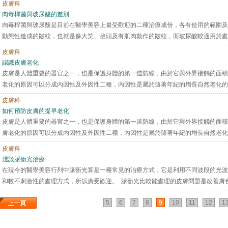
皮膚科
肉毒桿菌與玻尿酸的差別
肉毒桿菌與玻尿酸是目前在醫學美容上最受歡迎的二種治療成份，各有使用的範圍及
動態性造成的皺紋，也就是像大笑、抬頭及有肌肉動作的皺紋，而玻尿酸較適用於處理
皮膚科
認識皮膚老化
皮膚是人體重要的器官之一，也是保護身體的第一道防線，由於它與外界接觸的面積
老化的原因可以分成內因性及外因性二種，內因性是屬於隨著年紀的增長自然老化的過
皮膚科
如何預防皮膚的提早老化
皮膚是人體重要的器官之一，也是保護身體的第一道防線，由於它與外界接觸的面積
膚老化的原因可以分成內因性及外因性二種，內因性是屬於隨著年紀的增長自然老化的
皮膚科
淺談脈衝光治療
在現今的醫學美容行列中脈衝光算是一種常見的治療方式，它是利用不同波段的光波
和較不刺激性的處理方式，所以廣受歡迎。 脈衝光比較能處理的皮膚問題是改善膚色的
5
6
7
8
9
10
11
12
1