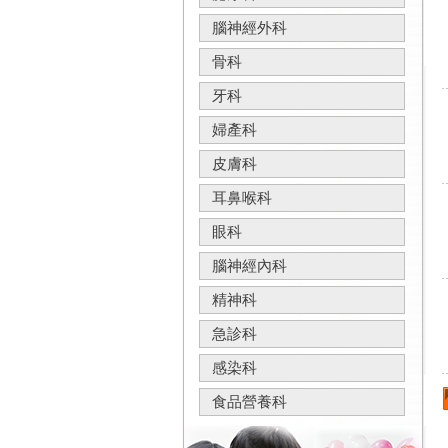
腦神經外科
骨科
牙科
婦產科
皮膚科
耳鼻喉科
眼科
腦神經內科
精神科
急診科
感染科
食品營養科