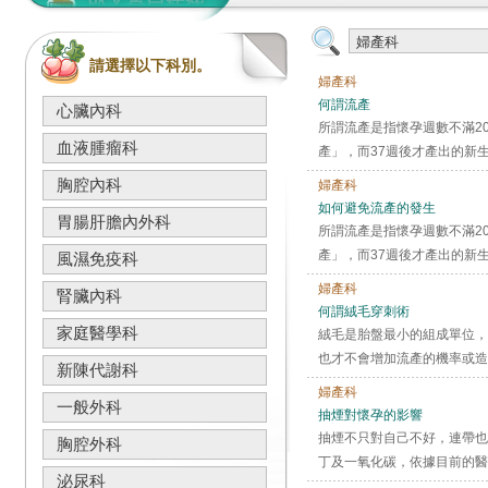
請選擇以下科別。
婦產科
何謂流產
心臟內科
所謂流產是指懷孕週數不滿2
血液腫瘤科
產」，而37週後才產出的新
胸腔內科
婦產科
如何避免流產的發生
胃腸肝膽內外科
所謂流產是指懷孕週數不滿2
產」，而37週後才產出的新
風濕免疫科
婦產科
腎臟內科
何謂絨毛穿刺術
家庭醫學科
絨毛是胎盤最小的組成單位，
也才不會增加流產的機率或造
新陳代謝科
婦產科
一般外科
抽煙對懷孕的影響
抽煙不只對自己不好，連帶也
胸腔外科
丁及一氧化碳，依據目前的醫
泌尿科