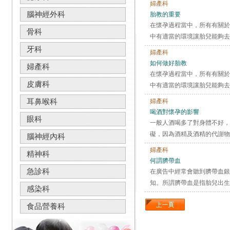
婦產科
腦神經外科
胎教的重要
在懷孕過程當中，所有有關於
骨科
中有適當的環境讓胎兒能夠去
牙科
婦產科
如何做好胎教
婦產科
在懷孕過程當中，所有有關於
皮膚科
中有適當的環境讓胎兒能夠去
耳鼻喉科
婦產科
喝酒對懷孕的影響
眼科
一般人酒喝多了對身體不好，
礙，因為酒精及酒精的代謝物
腦神經內科
婦產科
精神科
何謂臍帶血
急診科
在廣告中經常會聽到臍帶血銀
知。所謂臍帶血是指胎兒出生
感染科
食品營養科