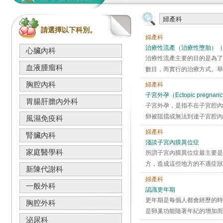
請選擇以下科別。
婦產科
治療性流產（治療性墮胎）（Thera
心臟內科
治療性流產主要的目的是為了
血液腫瘤科
數目，而實行的治療方式。舉
胸腔內科
婦產科
子宮外孕（Ectopic pregna
胃腸肝膽內外科
子宮外孕，是指不在子宮腔內
卵被阻擋或無法到達子宮腔內
風濕免疫科
婦產科
腎臟內科
淺談子宮內膜異位症
家庭醫學科
所謂子宮內膜異位症最主要是
方，造成這些地方的不適症狀
新陳代謝科
婦產科
一般外科
認識更年期
更年期是每個人都會經歷的時
胸腔外科
是卵巢功能隨著年紀的增加而
泌尿科