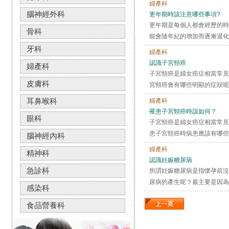
婦產科
腦神經外科
更年期時該注意哪些事項?
更年期是每個人都會經歷的時
骨科
能會隨年紀的增加而逐漸退化
牙科
婦產科
認識子宮頸癌
婦產科
子宮頸癌是婦女癌症相當常見
皮膚科
宮頸癌會有哪些明顯的症狀呢
耳鼻喉科
婦產科
罹患子宮頸癌時該如何？
眼科
子宮頸癌是婦女癌症相當常見
患子宮頸癌時病患應該有哪些
腦神經內科
婦產科
精神科
認識妊娠糖尿病
急診科
所謂妊娠糖尿病是指懷孕前沒
尿病的產生呢？最主要是因為
感染科
食品營養科