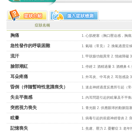
症狀名稱
胸痛
急性發作的呼吸困難
流汗
1. 甲狀腺功能異常 2. 情緒障礙 3.
臉部潮紅
1. 停經 2. 酒精過量 3. 酒糟鼻 
耳朵疼痛
1. 外耳炎、中耳炎 2. 耳殼感染 
昏倒（伴隨暫時性意識喪失）
失去平衡感
突然視力喪失
眩暈
1. 病毒引起的前庭神經發炎 2. 
記憶喪失
1. 焦慮、壓力 2. 憂鬱症 3. 老年