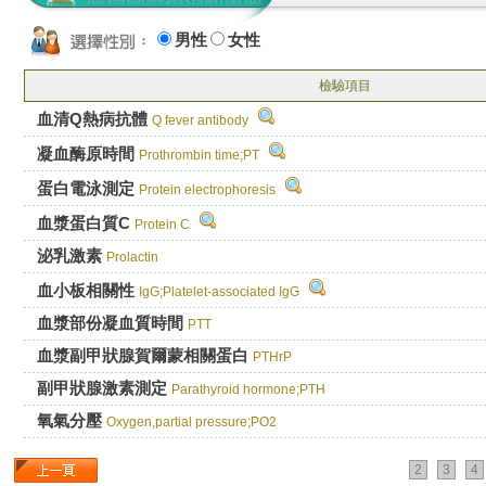
男性
女性
檢驗項目
血清Q熱病抗體
Q fever antibody
凝血酶原時間
Prothrombin time;PT
蛋白電泳測定
Protein electrophoresis
血漿蛋白質C
Protein C
泌乳激素
Prolactin
血小板相關性
IgG;Platelet-associated IgG
血漿部份凝血質時間
PTT
血漿副甲狀腺賀爾蒙相關蛋白
PTHrP
副甲狀腺激素測定
Parathyroid hormone;PTH
氧氣分壓
Oxygen,partial pressure;PO2
2
3
4