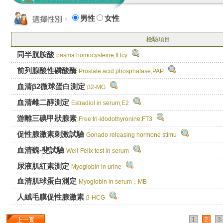
男性
女性
檢驗項目
同半胱胺酸
pasma homocysteine;tHcy
前列腺酸性磷酸酶
Prostate acid phosphatase;PAP
血清β2微球蛋白測定
β2-MG
血清雌二醇測定
Estradiol in serum;E2
游離三碘甲狀腺素
Free tri-idodothyronine;FT3
促性腺激素刺激試驗
Gonado releasing hormone stimu
血清魏-斐試驗
Weil-Felix test in serum
尿液肌紅素測定
Myoglobin in urine
血清肌球蛋白測定
Myoglobin in serum；MB
人絨毛膜促性腺激素
β-HCG
1
2
3