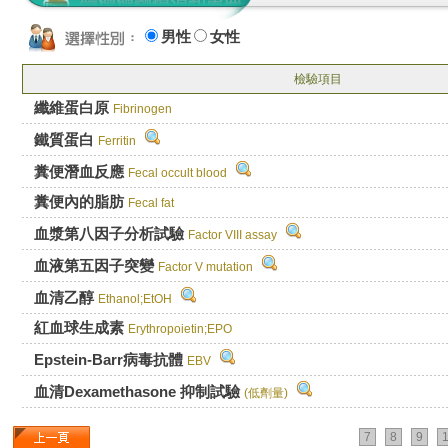
男性
女性
檢驗項目
纖維蛋白原
Fibrinogen
鐵質蛋白
Ferritin
糞便潛血反應
Fecal occult blood
糞便內的脂肪
Fecal fat
血漿第八因子分析試驗
Factor VIII assay
血液第五因子突變
Factor V mutation
血清乙醇
Ethanol;EtOH
紅血球生成素
Erythropoietin;EPO
Epstein-Barr病毒抗體
EBV
血清Dexamethasone 抑制試驗
(低劑量)
7
8
9