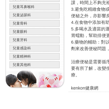
課，時間上不夠充
兒童耳鼻喉科
3.避免吃精緻食
兒童泌尿科
便秘之外，亦影響
4.在食物中添加
兒童骨科
5.多喝水及適當的
兒童眼科
胃蠕動，幫助排便
兒童牙科
6.藥物的輔助：
兒童感染科
劑來改善便秘問題
兒童精神科
治療便秘是需要循
兒童其他科
要有所了解，改變
療。
kenkon健康網