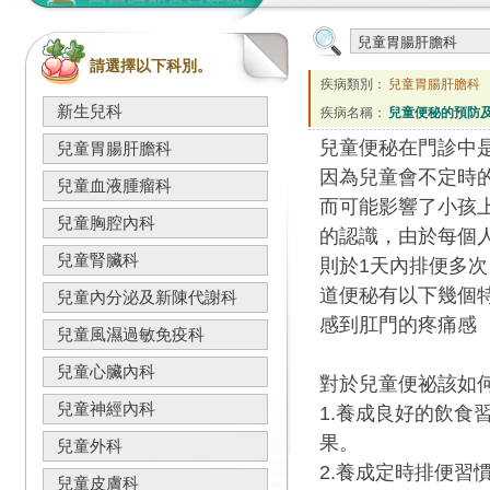
請選擇以下科別。
疾病類別：
兒童胃腸肝膽科
新生兒科
疾病名稱：
兒童便秘的預防
兒童便秘在門診中
兒童胃腸肝膽科
因為兒童會不定時
兒童血液腫瘤科
而可能影響了小孩
兒童胸腔內科
的認識，由於每個
兒童腎臟科
則於1天內排便多
道便秘有以下幾個特點
兒童內分泌及新陳代謝科
感到肛門的疼痛感
兒童風濕過敏免疫科
兒童心臟內科
對於兒童便祕該如
兒童神經內科
1.養成良好的飲
果。
兒童外科
2.養成定時排便
兒童皮膚科