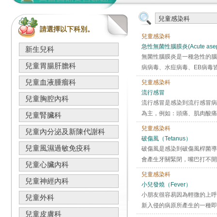
請選擇以下科別。
兒童感染科
急性無菌性腦膜炎(Acute aseptic
新生兒科
無菌性腦膜炎是一種急性的腦
兒童胃腸肝膽科
病病毒、水痘病毒、EB病毒
兒童血液腫瘤科
兒童感染科
流行感冒
兒童胸腔內科
流行感冒是感染到流行感冒病
為主，例如：頭痛、肌肉酸痛、
兒童腎臟科
兒童感染科
兒童內分泌及新陳代謝科
破傷風（Tetanus）
兒童風濕過敏免疫科
破傷風是感染到破傷風桿菌導
會產生牙關緊閉，嘴巴打不開
兒童心臟內科
兒童感染科
兒童神經內科
小兒發燒（Fever）
小朋友很容易因為輕微的上呼
兒童外科
新入侵的病原所產生的一種即
兒童皮膚科