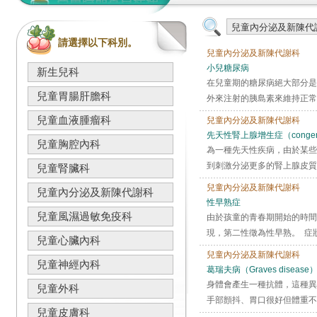
請選擇以下科別。
兒童內分泌及新陳代謝科
小兒糖尿病
新生兒科
在兒童期的糖尿病絕大部分是
兒童胃腸肝膽科
外來注射的胰島素來維持正常
兒童血液腫瘤科
兒童內分泌及新陳代謝科
先天性腎上腺增生症（congenital 
兒童胸腔內科
為一種先天性疾病，由於某些腎上
到刺激分泌更多的腎上腺皮質
兒童腎臟科
兒童內分泌及新陳代謝科
兒童內分泌及新陳代謝科
性早熟症
兒童風濕過敏免疫科
由於孩童的青春期開始的時間
現，第二性徵為性早熟。 症
兒童心臟內科
兒童內分泌及新陳代謝科
兒童神經內科
葛瑞夫病（Graves disease
身體會產生一種抗體，這種異
兒童外科
手部顫抖、胃口很好但體重不增
兒童皮膚科