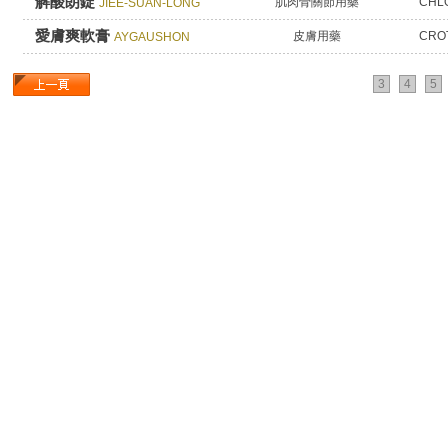
解酸朗錠
肌肉骨關節用藥
CHL
JIEE-SUAN-LONG
愛膚爽軟膏
皮膚用藥
CRO
AYGAUSHON
3
4
5