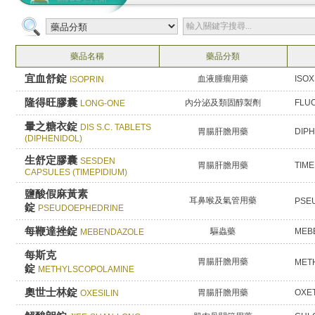
藥品名稱
藥品分類
宜血舒錠
血液腫瘤用藥
ISOX
ISOPRIN
隆得旺膠囊
內分泌及類固醇製劑
FLU
LONG-ONE
暈之糖衣錠
DIS S.C. TABLETS
胃腸肝膽用藥
DIPH
(DIPHENIDOL)
生舒定膠囊
SESDEN
胃腸肝膽用藥
TIME
CAPSULES (TIMEPIDIUM)
鹽酸假麻黃素
耳鼻喉及氣管用藥
PSE
錠
PSEUDOEPHEDRINE
每鞭達挫錠
驅蟲藥
MEB
MEBENDAZOLE
每斯克
胃腸肝膽用藥
MET
錠
METHYLSCOPOLAMINE
奧世士林錠
胃腸肝膽用藥
OXE
OXESILIN